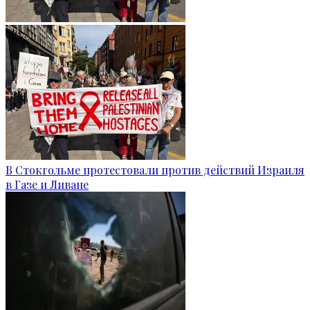
В Стокгольме протестовали против действий Израиля
в Газе и Ливане