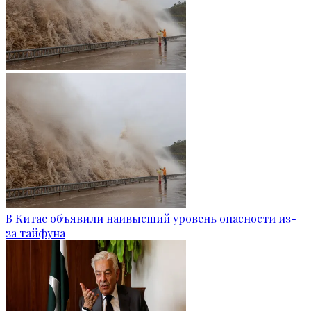
В Китае объявили наивысший уровень опасности из-
за тайфуна