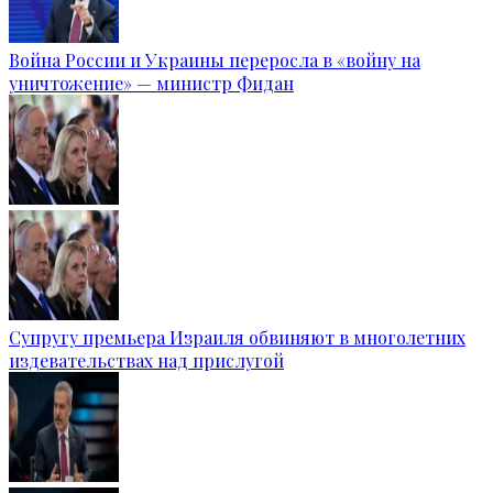
Война России и Украины переросла в «войну на
уничтожение» — министр Фидан
Супругу премьера Израиля обвиняют в многолетних
издевательствах над прислугой