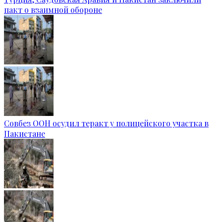
пакт о взаимной обороне
Совбез ООН осудил теракт у полицейского участка в
Пакистане