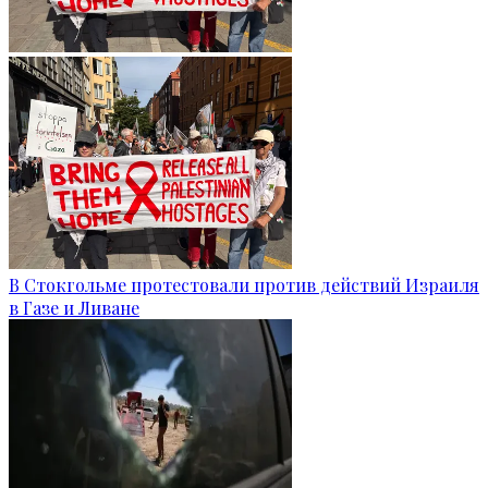
В Стокгольме протестовали против действий Израиля
в Газе и Ливане