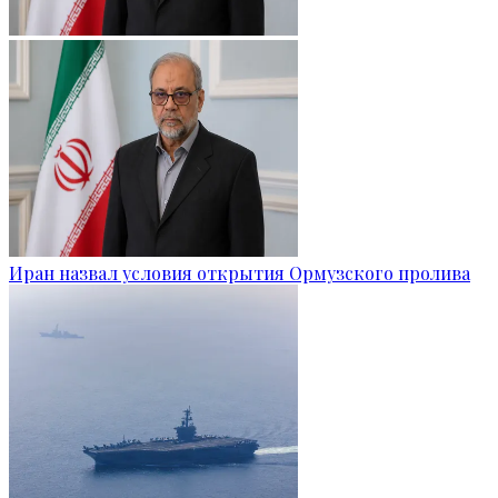
Иран назвал условия открытия Ормузского пролива