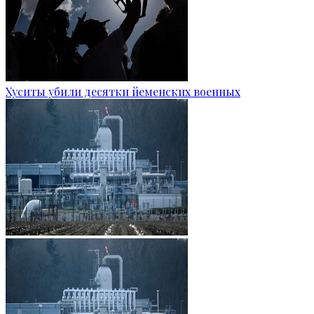
Хуситы убили десятки йеменских военных