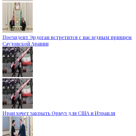
Президент Эрдоган встретится с наследным принцем
Саудовской Аравии
Иран хочет закрыть Ормуз для США и Израиля