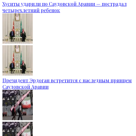
Хуситы ударили по Саудовской Аравии — пострадал
четырехлетний ребенок
Президент Эрдоган встретится с наследным принцем
Саудовской Аравии