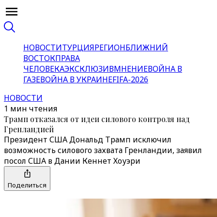
НОВОСТИ
ТУРЦИЯ
РЕГИОН
БЛИЖНИЙ
ВОСТОК
ПРАВА
ЧЕЛОВЕКА
ЭКСКЛЮЗИВ
МНЕНИЕ
ВОЙНА В
ГАЗЕ
ВОЙНА В УКРАИНЕ
FIFA-2026
НОВОСТИ
1 мин чтения
Трамп отказался от идеи силового контроля над
Гренландией
Президент США Дональд Трамп исключил
возможность силового захвата Гренландии, заявил
посол США в Дании Кеннет Хоуэри
Поделиться