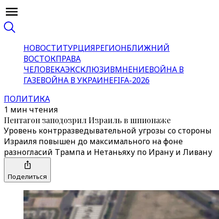
НОВОСТИ
ТУРЦИЯ
РЕГИОН
БЛИЖНИЙ
ВОСТОК
ПРАВА
ЧЕЛОВЕКА
ЭКСКЛЮЗИВ
МНЕНИЕ
ВОЙНА В
ГАЗЕ
ВОЙНА В УКРАИНЕ
FIFA-2026
ПОЛИТИКА
1 мин чтения
Пентагон заподозрил Израиль в шпионаже
Уровень контрразведывательной угрозы со стороны
Израиля повышен до максимального на фоне
разногласий Трампа и Нетаньяху по Ирану и Ливану
Поделиться