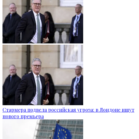
Стармера подвела российская угроза: в Лондоне ищут
нового премьера