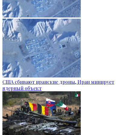
США сбивают иранские дроны, Иран минирует
ядерный объект