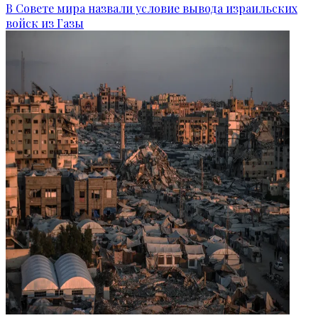
В Совете мира назвали условие вывода израильских
войск из Газы