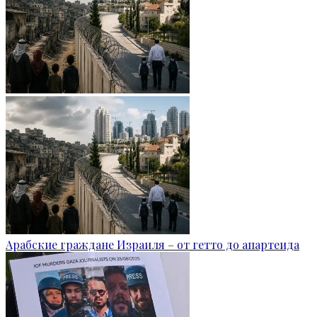
Арабские граждане Израиля – от гетто до апартеида