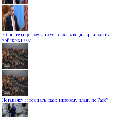
В Совете мира назвали условие вывода израильских
войск из Газы
Нетаньяху готов дать шанс мирному плану по Газе?