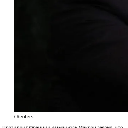
/ Reuters
Президент Франции Эммануэль Макрон заявил, что