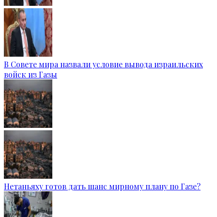
В Совете мира назвали условие вывода израильских
войск из Газы
Нетаньяху готов дать шанс мирному плану по Газе?