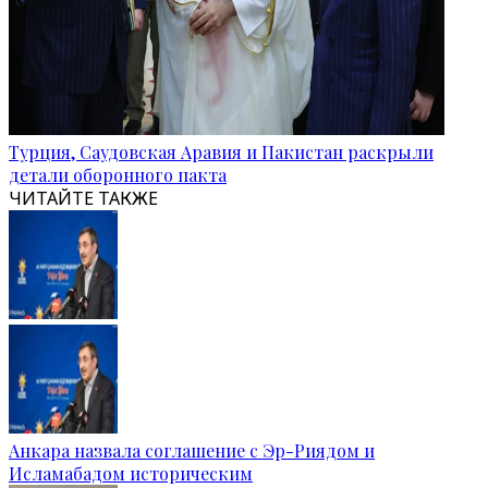
Турция, Саудовская Аравия и Пакистан раскрыли
детали оборонного пакта
ЧИТАЙТЕ ТАКЖЕ
Анкара назвала соглашение с Эр-Риядом и
Исламабадом историческим