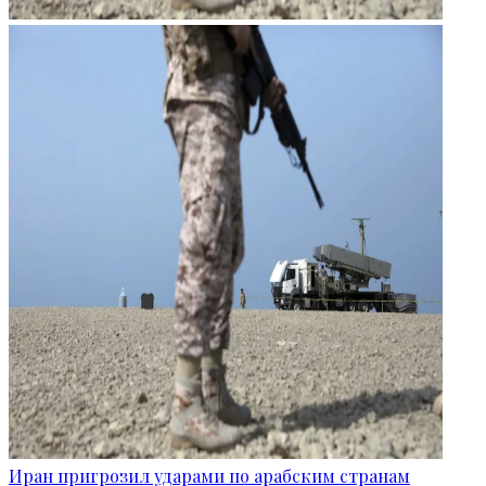
Иран пригрозил ударами по арабским странам