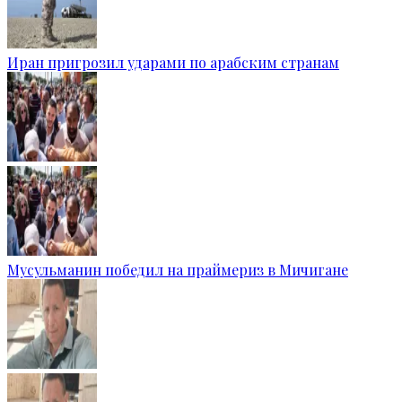
Иран пригрозил ударами по арабским странам
Мусульманин победил на праймериз в Мичигане