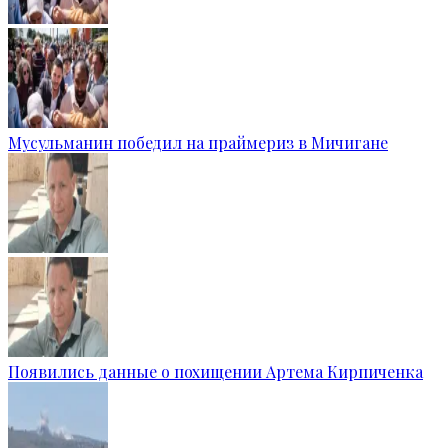
Мусульманин победил на праймериз в Мичигане
Появились данные о похищении Артема Кирпиченка