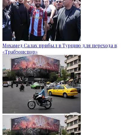
Мохамед Салах прибыл в Турцию для перехода в
«Трабзонспор»