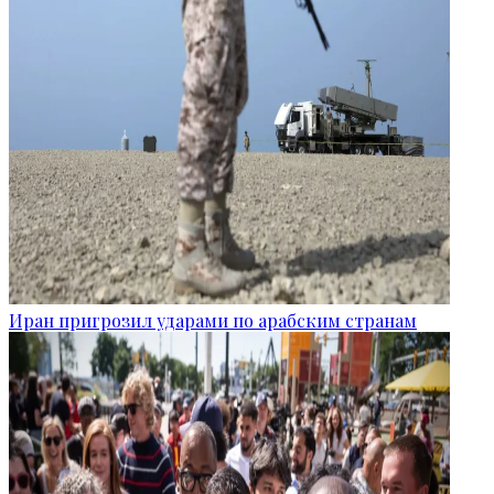
Иран пригрозил ударами по арабским странам