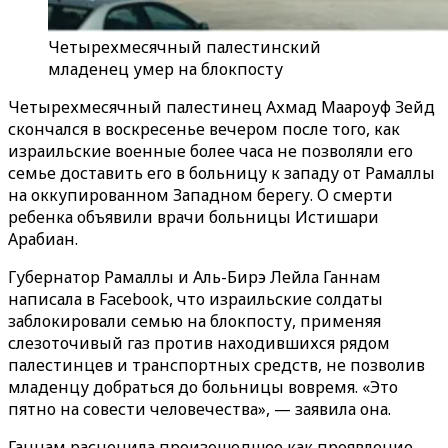
Четырехмесячный палестинский
младенец умер на блокпосту
Четырехмесячный палестинец Ахмад Маароуф Зейд
скончался в воскресенье вечером после того, как
израильские военные более часа не позволяли его
семье доставить его в больницу к западу от Рамаллы
на оккупированном Западном берегу. О смерти
ребенка объявили врачи больницы Истишари
Арабиан.
Губернатор Рамаллы и Аль-Бирэ Лейла Ганнам
написала в Facebook, что израильские солдаты
заблокировали семью на блокпосту, применяя
слезоточивый газ против находившихся рядом
палестинцев и транспортных средств, не позволив
младенцу добраться до больницы вовремя. «Это
пятно на совести человечества», — заявила она.
Ганнам расценила произошедшее как проявление