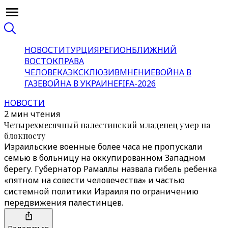
НОВОСТИ
ТУРЦИЯ
РЕГИОН
БЛИЖНИЙ
ВОСТОК
ПРАВА
ЧЕЛОВЕКА
ЭКСКЛЮЗИВ
МНЕНИЕ
ВОЙНА В
ГАЗЕ
ВОЙНА В УКРАИНЕ
FIFA-2026
НОВОСТИ
2 мин чтения
Четырехмесячный палестинский младенец умер на
блокпосту
Израильские военные более часа не пропускали
семью в больницу на оккупированном Западном
берегу. Губернатор Рамаллы назвала гибель ребенка
«пятном на совести человечества» и частью
системной политики Израиля по ограничению
передвижения палестинцев.