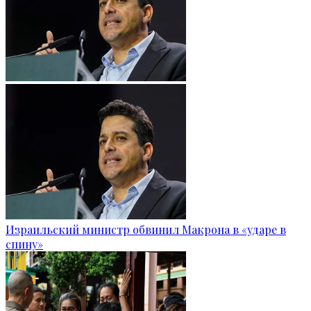
Израильский министр обвинил Макрона в «ударе в
спину»