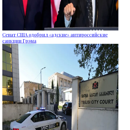
Сенат США одобрил «адские» антироссийские
санкции Грэма