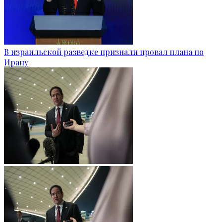
В израильской разведке признали провал плана по
Ирану