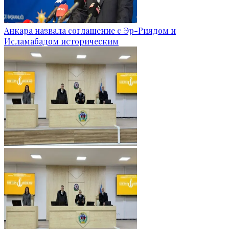
Анкара назвала соглашение с Эр-Риядом и
Исламабадом историческим