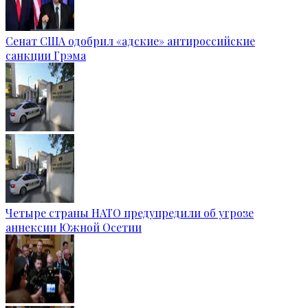
Сенат США одобрил «адские» антироссийские
санкции Грэма
Четыре страны НАТО предупредили об угрозе
аннексии Южной Осетии