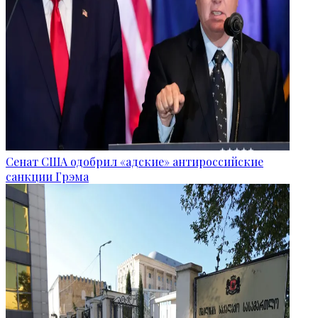
Сенат США одобрил «адские» антироссийские
санкции Грэма