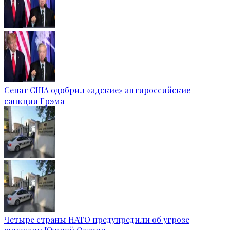
Сенат США одобрил «адские» антироссийские
санкции Грэма
Четыре страны НАТО предупредили об угрозе