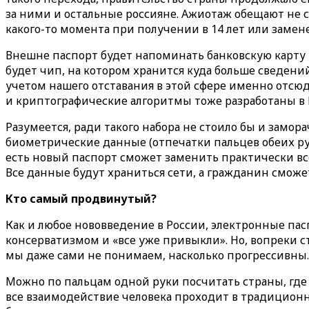
за ними и остальные россияне. Ажиотаж обещают не со
какого-то момента при получении в 14 лет или замен
Внешне паспорт будет напоминать банковскую карту и
будет чип, на котором хранится куда больше сведений
учетом нашего отставания в этой сфере именно отсюд
и криптографические алгоритмы тоже разработаны в 
Разумеется, ради такого набора не стоило бы и замор
биометрические данные (отпечатки пальцев обеих рук
есть новый паспорт сможет заменить практически все
Все данные будут храниться сети, а гражданин смо
Кто самый продвинутый?
Как и любое нововведение в России, электронные п
консерватизмом и «все уже привыкли». Но, вопреки ст
мы даже сами не понимаем, насколько прогрессивны.
Можно по пальцам одной руки посчитать страны, где
все взаимодействие человека проходит в традиционн