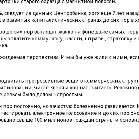
рточки старого образца с магнитной полосой.
, следует из данных Центробанка, хотя еще 7 лет назад
к в развитых капиталистических странах до сих пор в
 до сих пор выглядят жалко на фоне даже самых перв
шь оплатить коммуналку, налоги, штрафы, страховку и 
ка.
жидаемая перспектива. И мы бы уже жили с ними, если
родвигать прогрессивные вещи в коммерческих структу
пировании, числе Зверя и «он нас считает». Реального 
е рельсы было делом непростым.
тех пор постоянно, но зачастую болезненно развивается
ли тестировать электронное голосование и до сих пор 
ировано свыше 100 миллионов граждан страны и основн