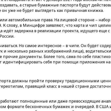
здавать, а старые бумажные паспорта будут действоват
е он уже не будет выглядеть как привычная книжка.
ли автомобильные права. На лицевой стороне – набор и
. К слову, в Минцифре заявляют, что карта и чип цели
а идёт задержка в реализации проекта, идущего еще с 
России.
ачиваться. Но самое интересное – в чипе. Он будет сод
 и несколько разных изображений лица), водительские
 прочие документы. Более того, сама по себе пластико
жет идентифицировать себя при помощи приложения на
аспорта должны пройти проверку традиционными ценн
ереотипам, правящий класс в нашей стране достаточно 
 работают полноценные или даже превосходящие анало
ом формате бесконечных бумажек и очередей. В США и