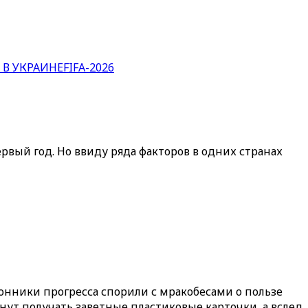
 В УКРАИНЕ
FIFA-2026
рвый год. Но ввиду ряда факторов в одних странах
ронники прогресса спорили с мракобесами о пользе
чнут получать заветные пластиковые карточки, а вслед