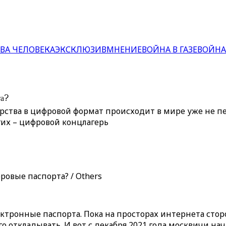
ВА ЧЕЛОВЕКА
ЭКСКЛЮЗИВ
МНЕНИЕ
ВОЙНА В ГАЗЕ
ВОЙНА
та?
рства в цифровой формат происходит в мире уже не пе
гих – цифровой концлагерь
овые паспорта? / Others
ектронные паспорта. Пока на просторах интернета сто
о откладывать. И вот с декабря 2021 года москвичи на