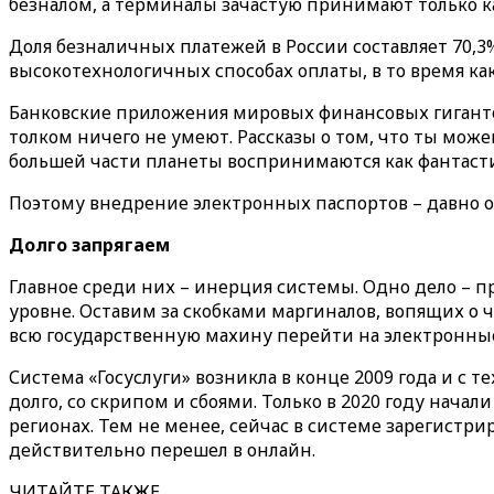
безналом, а терминалы зачастую принимают только ка
Доля безналичных платежей в России составляет 70,3%
высокотехнологичных способах оплаты, в то время ка
Банковские приложения мировых финансовых гигантов
толком ничего не умеют. Рассказы о том, что ты може
большей части планеты воспринимаются как фантасти
Поэтому внедрение электронных паспортов – давно о
Долго запрягаем
Главное среди них – инерция системы. Одно дело – п
уровне. Оставим за скобками маргиналов, вопящих о чи
всю государственную махину перейти на электронны
Система «Госуслуги» возникла в конце 2009 года и с 
долго, со скрипом и сбоями. Только в 2020 году нача
регионах. Тем не менее, сейчас в системе зарегистр
действительно перешел в онлайн.
ЧИТАЙТЕ ТАКЖЕ