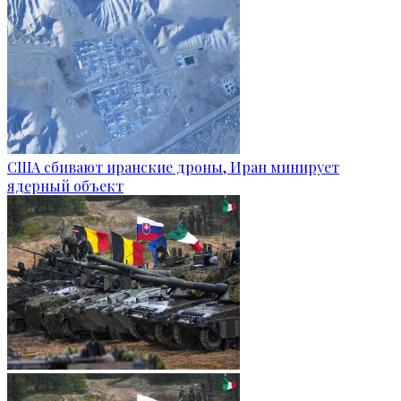
США сбивают иранские дроны, Иран минирует
ядерный объект