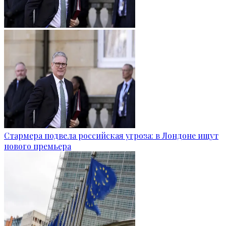
Стармера подвела российская угроза: в Лондоне ищут
нового премьера