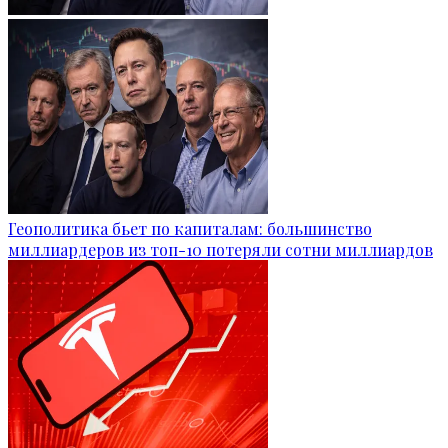
Геополитика бьет по капиталам: большинство
миллиардеров из топ-10 потеряли сотни миллиардов