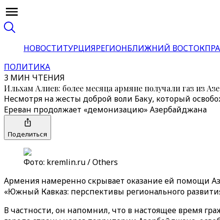
НОВОСТИ
ТУРЦИЯ
РЕГИОН
БЛИЖНИЙ ВОСТОК
ПРА
ПОЛИТИКА
3 МИН ЧТЕНИЯ
Ильхам Алиев: более месяца армяне получали газ из А
Несмотря на жесты доброй воли Баку, который освобо
Ереван продолжает «демонизацию» Азербайджана
Поделиться
Фото: kremlin.ru / Others
Армения намеренно скрывает оказание ей помощи Аз
«Южный Кавказ: перспективы регионального развития
В частности, он напомнил, что в настоящее время г