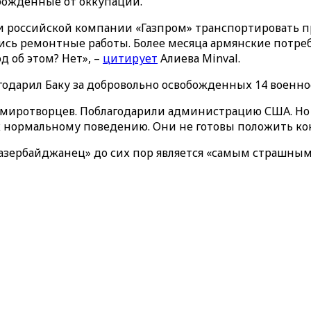
божденные от оккупации.
ли российской компании «Газпром» транспортировать 
ись ремонтные работы. Более месяца армянские потреб
 об этом? Нет», –
цитирует
Алиева Minval.
лагодарил Баку за добровольно освобожденных 14 воен
 миротворцев. Поблагодарили администрацию США. Но н
ы к нормальному поведению. Они не готовы положить к
азербайджанец» до сих пор является «самым страшным