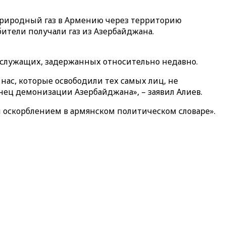
природный газ в Армению через территорию
ители получали газ из Азербайджана.
нослужащих, задержанных относительно недавно.
ас, которые освободили тех самых лиц, не
онец демонизации Азербайджана», – заявил Алиев.
 оскорблением в армянском политическом словаре».