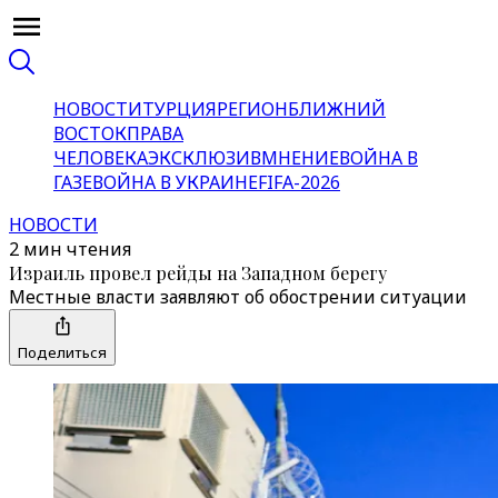
НОВОСТИ
ТУРЦИЯ
РЕГИОН
БЛИЖНИЙ
ВОСТОК
ПРАВА
ЧЕЛОВЕКА
ЭКСКЛЮЗИВ
МНЕНИЕ
ВОЙНА В
ГАЗЕ
ВОЙНА В УКРАИНЕ
FIFA-2026
НОВОСТИ
2 мин чтения
Израиль провел рейды на Западном берегу
Местные власти заявляют об обострении ситуации
Поделиться