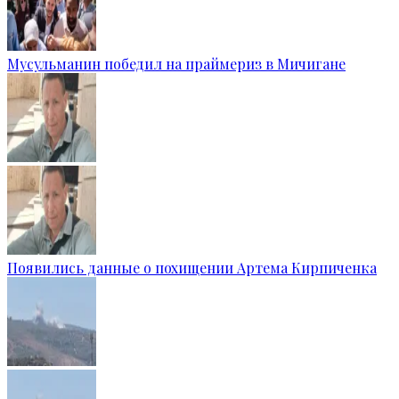
Мусульманин победил на праймериз в Мичигане
Появились данные о похищении Артема Кирпиченка