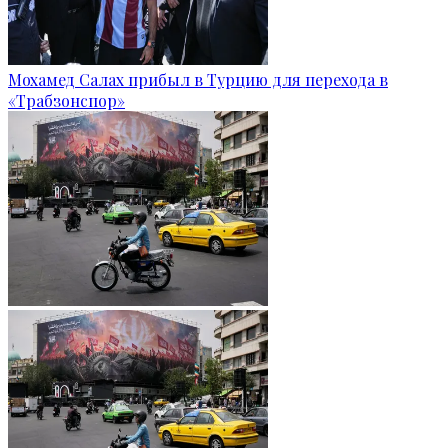
Мохамед Салах прибыл в Турцию для перехода в
«Трабзонспор»