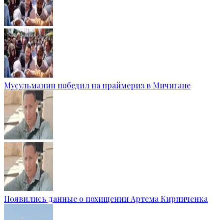
Мусульманин победил на праймериз в Мичигане
Появились данные о похищении Артема Кирпиченка