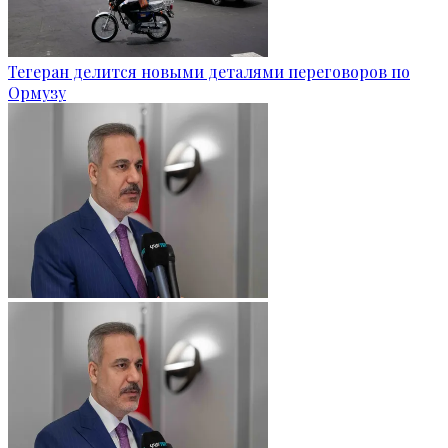
Тегеран делится новыми деталями переговоров по
Ормузу