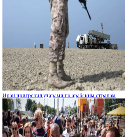
Иран пригрозил ударами по арабским странам