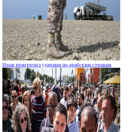
Иран пригрозил ударами по арабским странам