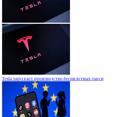
Tesla запускает производство беспилотных такси