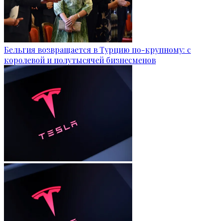
Бельгия возвращается в Турцию по-крупному: с
королевой и полутысячей бизнесменов