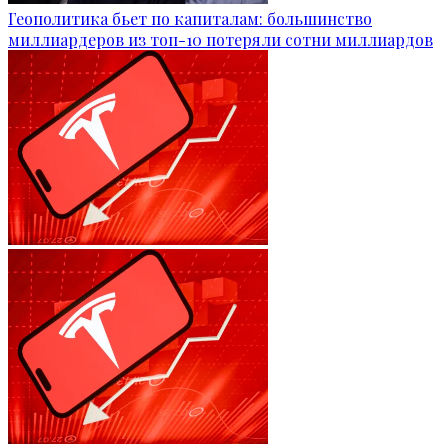
Геополитика бьет по капиталам: большинство
миллиардеров из топ-10 потеряли сотни миллиардов