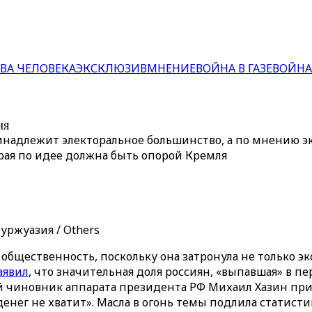
ВА ЧЕЛОВЕКА
ЭКСКЛЮЗИВ
МНЕНИЕ
ВОЙНА В ГАЗЕ
ВОЙНА
ия
инадлежит электоральное большинство, а по мнению эк
рая по идее должна быть опорой Кремля
уржуазия / Others
общественность, поскольку она затронула не только э
аявил
, что значительная доля россиян, «выпавшая» в п
ий чиновник аппарата президента РФ Михаил Хазин при
денег не хватит». Масла в огонь темы подлила статист