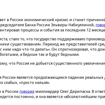
ет в России экономический кризис и станет причиной 
председателя Банка России Эльвиры Набиуллиной,
гово
нтировал процессы и события за последние 12 месяце
ста, стало то, что государство поддерживало произво
ники существования». Переход же представителей сред
с ним надо что-то делать». Он спрогнозировал, что до
 богатыми, а бедные так и будут бедными.
ому, что Россия не добьется существенного увеличен
я России является продолжающееся падение реальных 
слабых, «просто нельзя».
х в России
говорил
миллиардер Олег Дерипаска. В отве
 ведется постоянно, и она является «абсолютнейшим пр