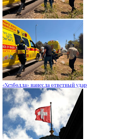
«Хезболла» нанесла ответный удар