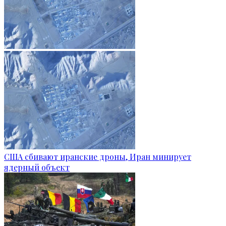
США сбивают иранские дроны, Иран минирует
ядерный объект