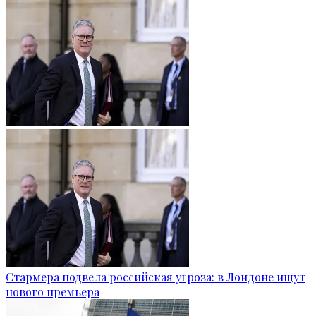
Стармера подвела российская угроза: в Лондоне ищут
нового премьера