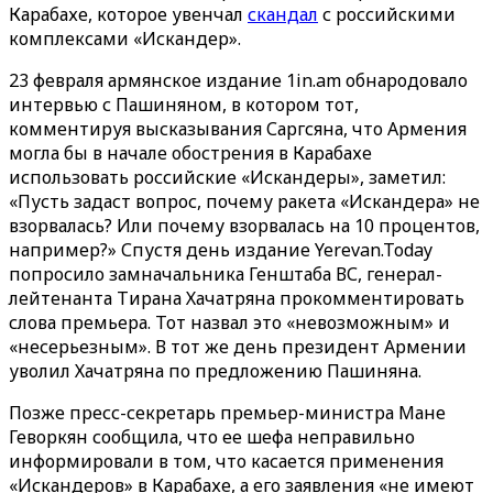
Карабахе, которое увенчал
скандал
с российскими
комплексами «Искандер».
23 февраля армянское издание 1in.am обнародовало
интервью с Пашиняном, в котором тот,
комментируя высказывания Саргсяна, что Армения
могла бы в начале обострения в Карабахе
использовать российские «Искандеры», заметил:
«Пусть задаст вопрос, почему ракета «Искандера» не
взорвалась? Или почему взорвалась на 10 процентов,
например?» Спустя день издание Yerevan.Today
попросило замначальника Генштаба ВС, генерал-
лейтенанта Тирана Хачатряна прокомментировать
слова премьера. Тот назвал это «невозможным» и
«несерьезным». В тот же день президент Армении
уволил Хачатряна по предложению Пашиняна.
Позже пресс-секретарь премьер-министра Мане
Геворкян сообщила, что ее шефа неправильно
информировали в том, что касается применения
«Искандеров» в Карабахе, а его заявления «не имеют