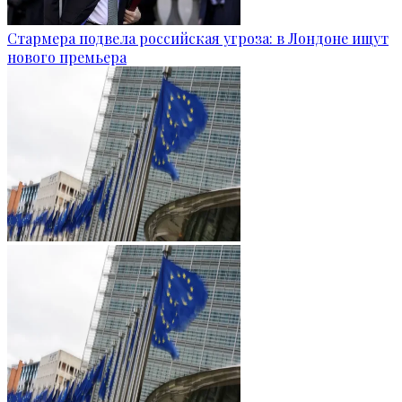
Стармера подвела российская угроза: в Лондоне ищут
нового премьера