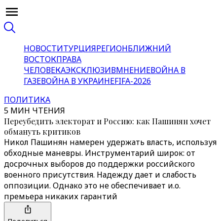
НОВОСТИ
ТУРЦИЯ
РЕГИОН
БЛИЖНИЙ
ВОСТОК
ПРАВА
ЧЕЛОВЕКА
ЭКСКЛЮЗИВ
МНЕНИЕ
ВОЙНА В
ГАЗЕ
ВОЙНА В УКРАИНЕ
FIFA-2026
ПОЛИТИКА
5 МИН ЧТЕНИЯ
Переубедить электорат и Россию: как Пашинян хочет
обмануть критиков
Никол Пашинян намерен удержать власть, используя
обходные маневры. Инструментарий широк: от
досрочных выборов до поддержки российского
военного присутствия. Надежду дает и слабость
оппозиции. Однако это не обеспечивает и.о.
премьера никаких гарантий