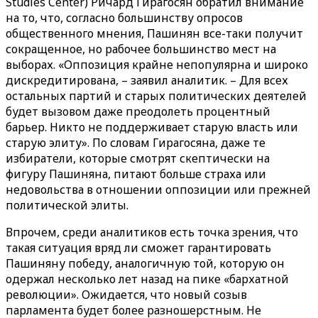
Studies Center) Ричард Гирагосян обратил внимание
на то, что, согласно большинству опросов
общественного мнения, Пашинян все-таки получит
сокращенное, но рабочее большинство мест на
выборах. «Оппозиция крайне непопулярна и широко
дискредитирована, – заявил аналитик. – Для всех
остальных партий и старых политических деятелей
будет вызовом даже преодолеть процентный
барьер. Никто не поддерживает старую власть или
старую элиту». По словам Гирагосяна, даже те
избиратели, которые смотрят скептически на
фигуру Пашиняна, питают больше страха или
недовольства в отношении оппозиции или прежней
политической элиты.
Впрочем, среди аналитиков есть точка зрения, что
такая ситуация вряд ли сможет гарантировать
Пашиняну победу, аналогичную той, которую он
одержал несколько лет назад на пике «бархатной
революции». Ожидается, что новый созыв
парламента будет более разношерстным. Не