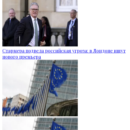
Стармера подвела российская угроза: в Лондоне ищут
нового премьера