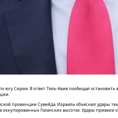
 югу Сирии. В ответ Тель-Авив пообещал остановить ав
ции.
ийской провинции Сувейда. Израиль объяснил удары те
 на оккупированных Голанских высотах. Удары привел