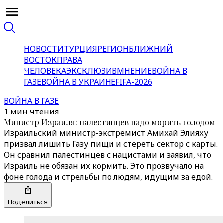
НОВОСТИ
ТУРЦИЯ
РЕГИОН
БЛИЖНИЙ
ВОСТОК
ПРАВА
ЧЕЛОВЕКА
ЭКСКЛЮЗИВ
МНЕНИЕ
ВОЙНА В
ГАЗЕ
ВОЙНА В УКРАИНЕ
FIFA-2026
ВОЙНА В ГАЗЕ
1 мин чтения
Министр Израиля: палестинцев надо морить голодом
Израильский министр-экстремист Амихай Элияху
призвал лишить Газу пищи и стереть сектор с карты.
Он сравнил палестинцев с нацистами и заявил, что
Израиль не обязан их кормить. Это прозвучало на
фоне голода и стрельбы по людям, идущим за едой.
Поделиться