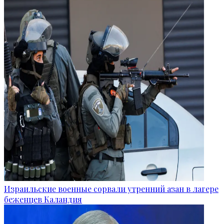
Израильские военные сорвали утренний азан в лагере
беженцев Каландия