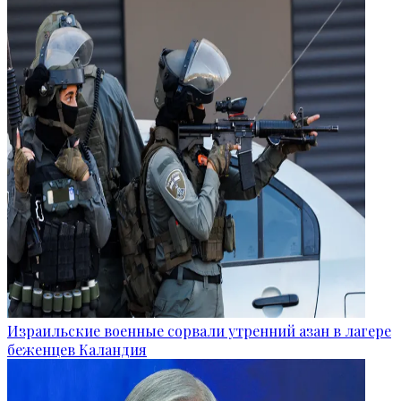
Израильские военные сорвали утренний азан в лагере
беженцев Каландия