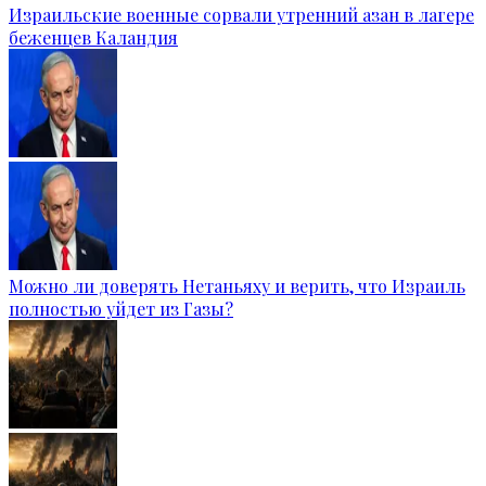
Израильские военные сорвали утренний азан в лагере
беженцев Каландия
Можно ли доверять Нетаньяху и верить, что Израиль
полностью уйдет из Газы?