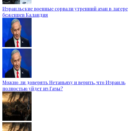
Израильские военные сорвали утренний азан в лагере
беженцев Каландия
Можно ли доверять Нетаньяху и верить, что Израиль
полностью уйдет из Газы?