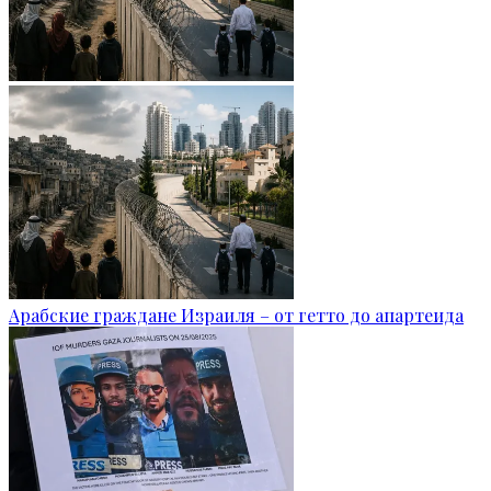
Арабские граждане Израиля – от гетто до апартеида