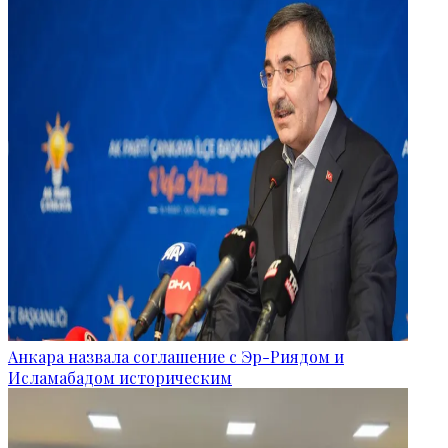
Анкара назвала соглашение с Эр-Риядом и
Исламабадом историческим