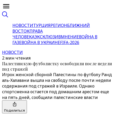
НОВОСТИ
ТУРЦИЯ
РЕГИОН
БЛИЖНИЙ
ВОСТОК
ПРАВА
ЧЕЛОВЕКА
ЭКСКЛЮЗИВ
МНЕНИЕ
ВОЙНА В
ГАЗЕ
ВОЙНА В УКРАИНЕ
FIFA-2026
НОВОСТИ
2 мин чтения
Палестинскую футболистку освободили после недели
под стражей
Игрок женской сборной Палестины по футболу Ранд
аль-Халавани вышла на свободу после почти недели
содержания под стражей в Израиле. Однако
спортсменка остается под домашним арестом еще
на пять дней, сообщили палестинские власти
Поделиться