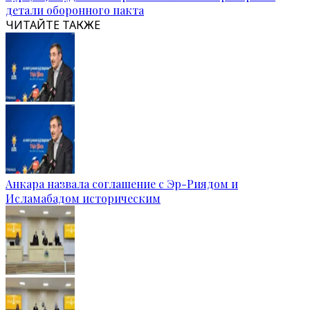
детали оборонного пакта
ЧИТАЙТЕ ТАКЖЕ
Анкара назвала соглашение с Эр-Риядом и
Исламабадом историческим