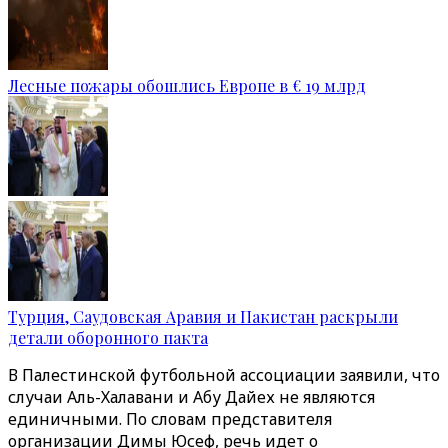
Лесные пожары обошлись Европе в € 19 млрд
Турция, Саудовская Аравия и Пакистан раскрыли
детали оборонного пакта
В Палестинской футбольной ассоциации заявили, что
случаи Аль-Халавани и Абу Д
айех
не являются
единичными. По словам представителя
организации Димы Юсеф, речь идет о