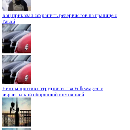
Кац приказал сохранить резервистов на границе с
Газой
Немцы против сотрудничества Volkswagen с
израильской оборонной компанией