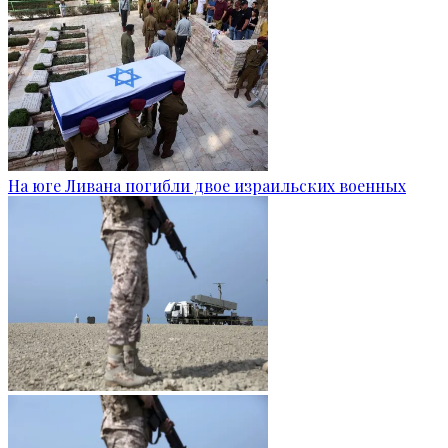
На юге Ливана погибли двое израильских военных