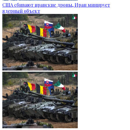
США сбивают иранские дроны, Иран минирует
ядерный объект