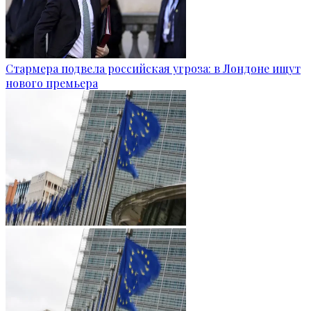
Стармера подвела российская угроза: в Лондоне ищут
нового премьера