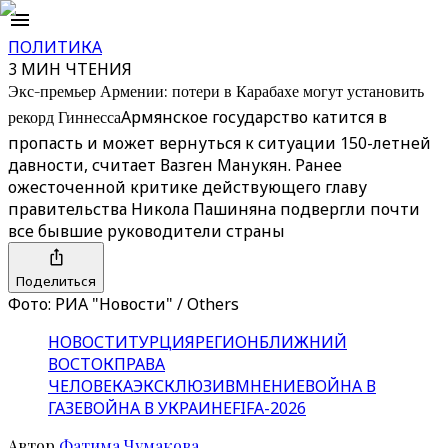
ПОЛИТИКА
3 МИН ЧТЕНИЯ
Экс-премьер Армении: потери в Карабахе могут установить
рекорд Гиннесса
Армянское государство катится в
пропасть и может вернуться к ситуации 150-летней
давности, считает Вазген Манукян. Ранее
ожесточенной критике действующего главу
правительства Никола Пашиняна подвергли почти
все бывшие руководители страны
Поделиться
Фото: РИА "Новости" / Others
НОВОСТИ
ТУРЦИЯ
РЕГИОН
БЛИЖНИЙ
ВОСТОК
ПРАВА
ЧЕЛОВЕКА
ЭКСКЛЮЗИВ
МНЕНИЕ
ВОЙНА В
ГАЗЕ
ВОЙНА В УКРАИНЕ
FIFA-2026
Автор
Фатима Чумакова