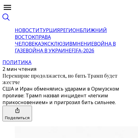
НОВОСТИ
ТУРЦИЯ
РЕГИОН
БЛИЖНИЙ
ВОСТОК
ПРАВА
ЧЕЛОВЕКА
ЭКСКЛЮЗИВ
МНЕНИЕ
ВОЙНА В
ГАЗЕ
ВОЙНА В УКРАИНЕ
FIFA-2026
ПОЛИТИКА
2 мин чтения
Перемирие продолжается, но бить Трамп будет
жестче
США и Иран обменялись ударами в Ормузском
проливе: Трамп назвал инцидент «легким
прикосновением» и пригрозил бить сильнее.
Поделиться