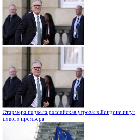
Стармера подвела российская угроза: в Лондоне ищут
нового премьера