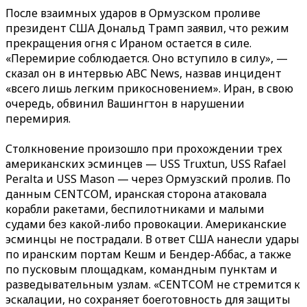
После взаимных ударов в Ормузском проливе
президент США Дональд Трамп заявил, что режим
прекращения огня с Ираном остается в силе.
«Перемирие соблюдается. Оно вступило в силу», —
сказал он в интервью ABC News, назвав инцидент
«всего лишь легким прикосновением». Иран, в свою
очередь, обвинил Вашингтон в нарушении
перемирия.
Столкновение произошло при прохождении трех
американских эсминцев — USS Truxtun, USS Rafael
Peralta и USS Mason — через Ормузский пролив. По
данным CENTCOM, иранская сторона атаковала
корабли ракетами, беспилотниками и малыми
судами без какой-либо провокации. Американские
эсминцы не пострадали. В ответ США нанесли удары
по иранским портам Кешм и Бендер-Аббас, а также
по пусковым площадкам, командным пунктам и
разведывательным узлам. «CENTCOM не стремится к
эскалации, но сохраняет боеготовность для защиты