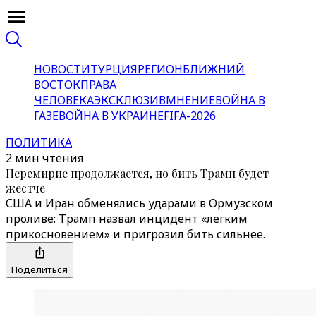
НОВОСТИ
ТУРЦИЯ
РЕГИОН
БЛИЖНИЙ
ВОСТОК
ПРАВА
ЧЕЛОВЕКА
ЭКСКЛЮЗИВ
МНЕНИЕ
ВОЙНА В
ГАЗЕ
ВОЙНА В УКРАИНЕ
FIFA-2026
ПОЛИТИКА
2 мин чтения
Перемирие продолжается, но бить Трамп будет
жестче
США и Иран обменялись ударами в Ормузском
проливе: Трамп назвал инцидент «легким
прикосновением» и пригрозил бить сильнее.
Поделиться