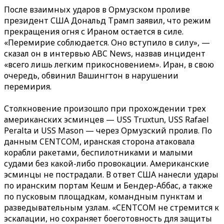
После взаимных ударов в Ормузском проливе
президент США Дональд Трамп заявил, что режим
прекращения огня с Ираном остается в силе.
«Перемирие соблюдается. Оно вступило в силу», —
сказал он в интервью ABC News, назвав инцидент
«всего лишь легким прикосновением». Иран, в свою
очередь, обвинил Вашингтон в нарушении
перемирия.
Столкновение произошло при прохождении трех
американских эсминцев — USS Truxtun, USS Rafael
Peralta и USS Mason — через Ормузский пролив. По
данным CENTCOM, иранская сторона атаковала
корабли ракетами, беспилотниками и малыми
судами без какой-либо провокации. Американские
эсминцы не пострадали. В ответ США нанесли удары
по иранским портам Кешм и Бендер-Аббас, а также
по пусковым площадкам, командным пунктам и
разведывательным узлам. «CENTCOM не стремится к
эскалации, но сохраняет боеготовность для защиты