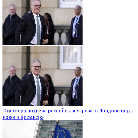
Стармера подвела российская угроза: в Лондоне ищут
нового премьера