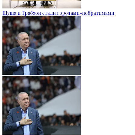
Шуша и Трабзон стали городами-побратимами