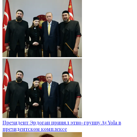
Президент Эрдоган принял этно-группу Ay Yola в
президентском комплексе