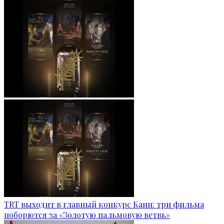
TRT выходит в главный конкурс Канн: три фильма
поборются за «Золотую пальмовую ветвь»