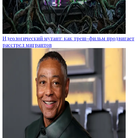
Идеологический мутант: как треш-фильм продвигает
расстрел мигрантов