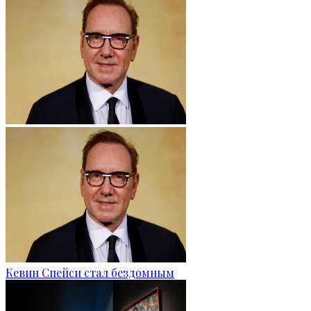
Кевин Спейси стал бездомным