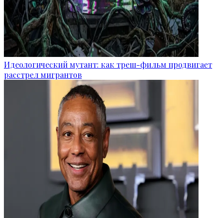
Идеологический мутант: как треш-фильм продвигает
расстрел мигрантов