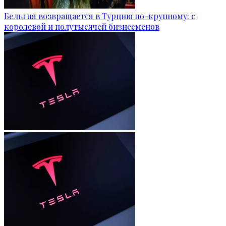
Бельгия возвращается в Турцию по-крупному: с
королевой и полутысячей бизнесменов