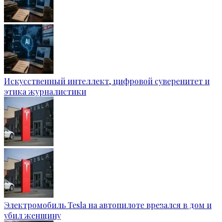
Искусственный интеллект, цифровой суверенитет и
этика журналистики
Электромобиль Tesla на автопилоте врезался в дом и
убил женщину