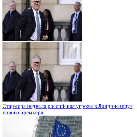
Стармера подвела российская угроза: в Лондоне ищут
нового премьера