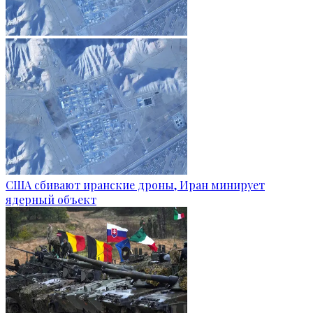
США сбивают иранские дроны, Иран минирует
ядерный объект