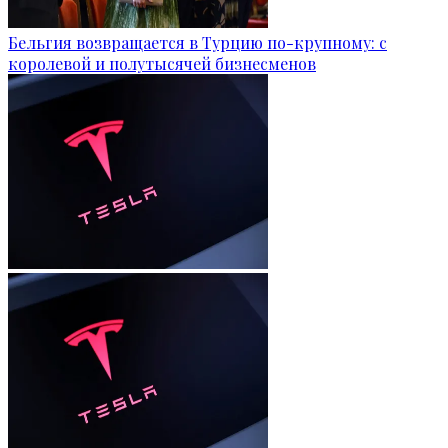
Бельгия возвращается в Турцию по-крупному: с
королевой и полутысячей бизнесменов