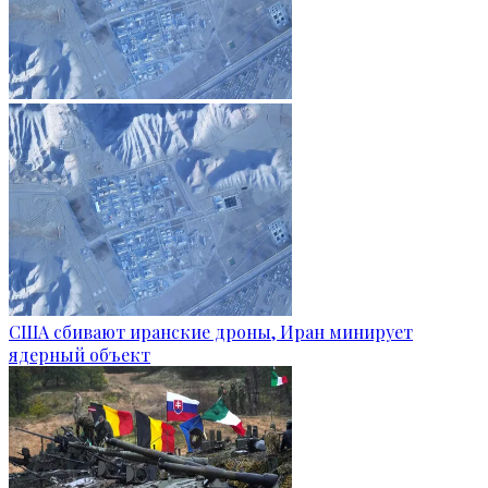
США сбивают иранские дроны, Иран минирует
ядерный объект