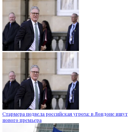
Стармера подвела российская угроза: в Лондоне ищут
нового премьера