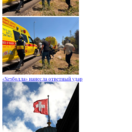
«Хезболла» нанесла ответный удар