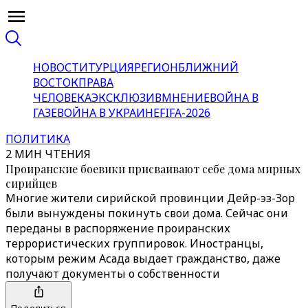
НОВОСТИ
ТУРЦИЯ
РЕГИОН
БЛИЖНИЙ
ВОСТОК
ПРАВА
ЧЕЛОВЕКА
ЭКСКЛЮЗИВ
МНЕНИЕ
ВОЙНА В
ГАЗЕ
ВОЙНА В УКРАИНЕ
FIFA-2026
ПОЛИТИКА
2 МИН ЧТЕНИЯ
Проиранские боевики присваивают себе дома мирных
сирийцев
Многие жители сирийской провинции Дейр-эз-Зор
были вынуждены покинуть свои дома. Сейчас они
переданы в распоряжение проиранских
террористических группировок. Иностранцы,
которым режим Асада выдает гражданство, даже
получают документы о собственности