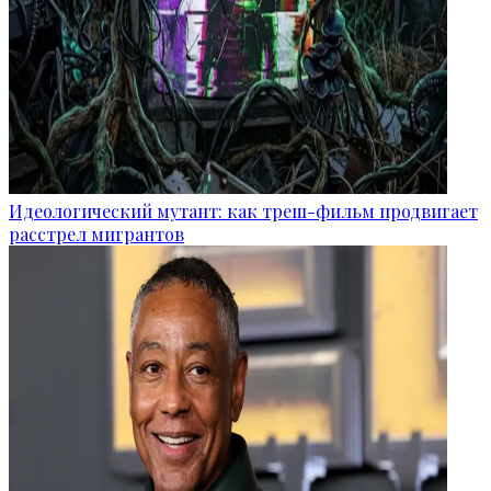
Идеологический мутант: как треш-фильм продвигает
расстрел мигрантов