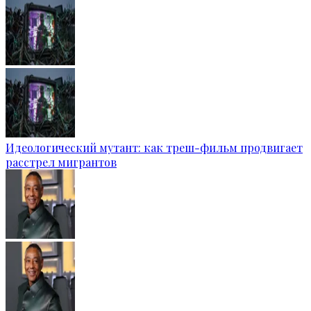
Идеологический мутант: как треш-фильм продвигает
расстрел мигрантов