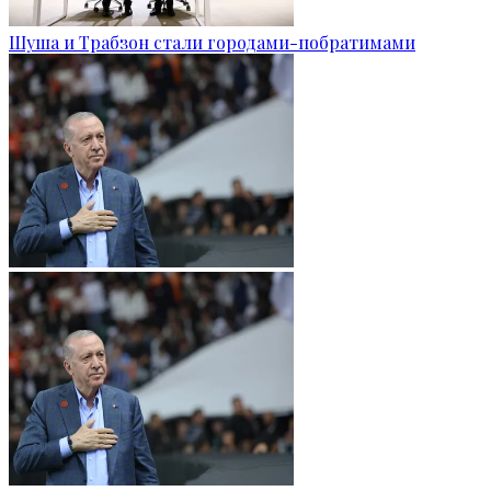
Шуша и Трабзон стали городами-побратимами