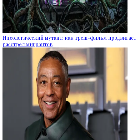
Идеологический мутант: как треш-фильм продвигает
расстрел мигрантов