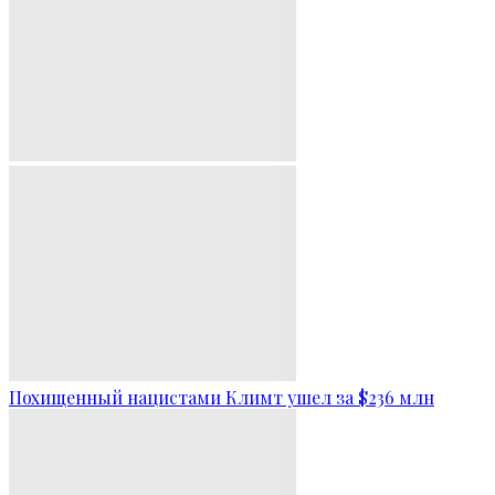
Похищенный нацистами Климт ушел за $236 млн