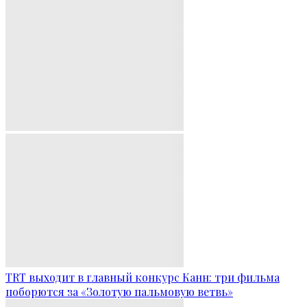
TRT выходит в главный конкурс Канн: три фильма
поборются за «Золотую пальмовую ветвь»