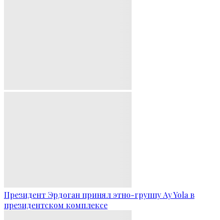
Президент Эрдоган принял этно-группу Ay Yola в
президентском комплексе