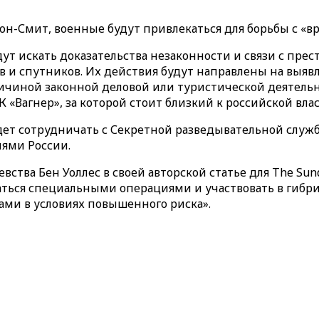
лтон-Смит, военные будут привлекаться для борьбы с 
ут искать доказательства незаконности и связи с пре
 и спутников. Их действия будут направлены на выяв
ичиной законной деловой или туристической деятельн
 «Вагнер», за которой стоит близкий к российской вл
дет сотрудничать с Секретной разведывательной служ
ями России.
ства Бен Уоллес в своей авторской статье для The Sun
аться специальными операциями и участвовать в гибри
рами в условиях повышенного риска».