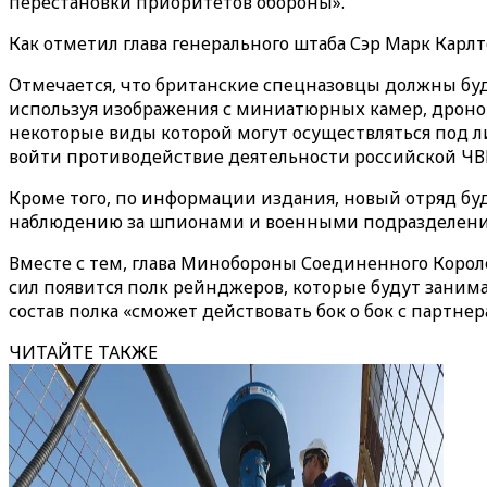
перестановки приоритетов обороны».
Как отметил глава генерального штаба Сэр Марк Кар
Отмечается, что британские спецназовцы должны буд
используя изображения с миниатюрных камер, дронов
некоторые виды которой могут осуществляться под л
войти противодействие деятельности российской ЧВК
Кроме того, по информации издания, новый отряд бу
наблюдению за шпионами и военными подразделени
Вместе с тем, глава Минобороны Соединенного Королев
сил появится полк рейнджеров, которые будут заним
состав полка «сможет действовать бок о бок с партне
ЧИТАЙТЕ ТАКЖЕ