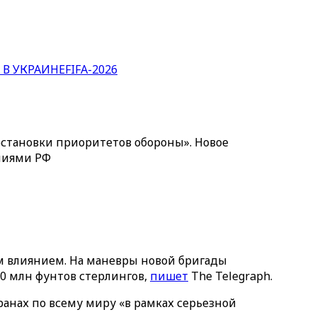
 В УКРАИНЕ
FIFA-2026
естановки приоритетов обороны». Новое
ниями РФ
м влиянием. На маневры новой бригады
0 млн фунтов стерлингов,
пишет
The Telegraph.
ранах по всему миру «в рамках серьезной