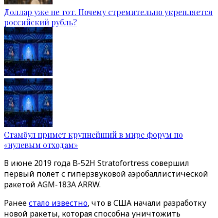
Доллар уже не тот. Почему стремительно укрепляется
российский рубль?
Стамбул примет крупнейший в мире форум по
«нулевым отходам»
В июне 2019 года B-52H Stratofortress совершил
первый полет с гиперзвуковой аэробаллистической
ракетой AGM-183A ARRW.
Ранее
стало известно
, что в США начали разработку
новой ракеты, которая способна уничтожить