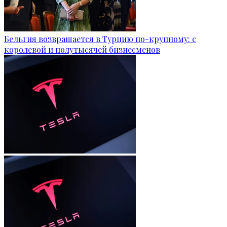
Бельгия возвращается в Турцию по-крупному: с
королевой и полутысячей бизнесменов