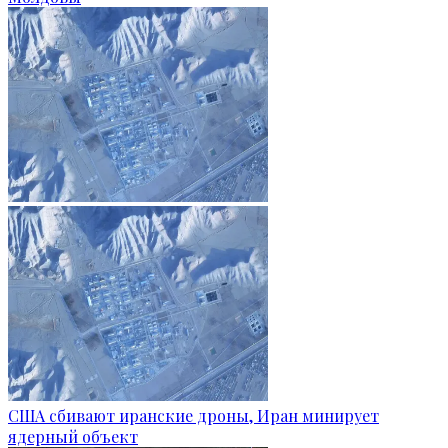
США сбивают иранские дроны, Иран минирует
ядерный объект