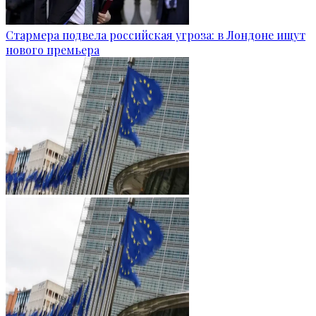
Стармера подвела российская угроза: в Лондоне ищут
нового премьера