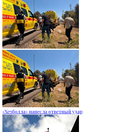
«Хезболла» нанесла ответный удар