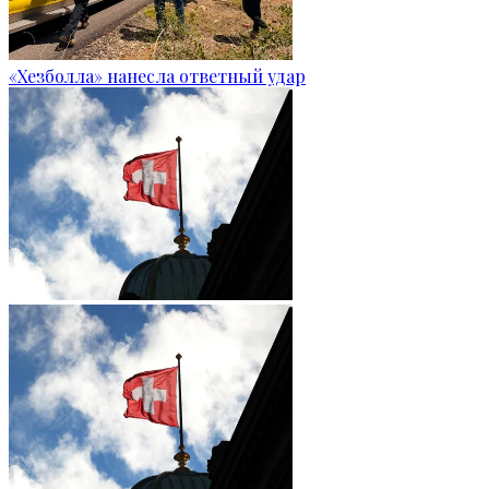
«Хезболла» нанесла ответный удар