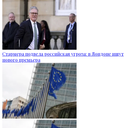
Стармера подвела российская угроза: в Лондоне ищут
нового премьера