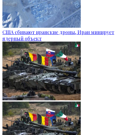
США сбивают иранские дроны, Иран минирует
ядерный объект