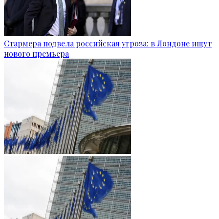
Стармера подвела российская угроза: в Лондоне ищут
нового премьера