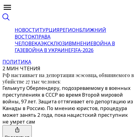
НОВОСТИ
ТУРЦИЯ
РЕГИОН
БЛИЖНИЙ
ВОСТОК
ПРАВА
ЧЕЛОВЕКА
ЭКСКЛЮЗИВ
МНЕНИЕ
ВОЙНА В
ГАЗЕ
ВОЙНА В УКРАИНЕ
FIFA-2026
ПОЛИТИКА
2 МИН ЧТЕНИЯ
РФ настаивает на депортации эсэсовца, обвиняемого в
убийстве 27 тыс человек
Гельмуту Оберлендеру, подозреваемому в военных
преступлениях в СССР во время Второй мировой
войны, 97 лет. Защита оттягивает его депортацию из
Канады в Россию. По мнению юристов, процедура
может занять 2 года, пока нацистский преступник
не умрет сам