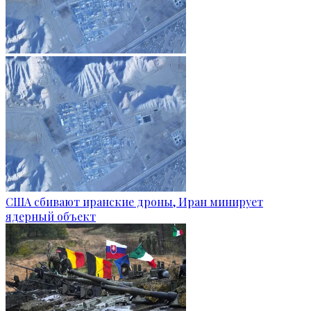
США сбивают иранские дроны, Иран минирует
ядерный объект