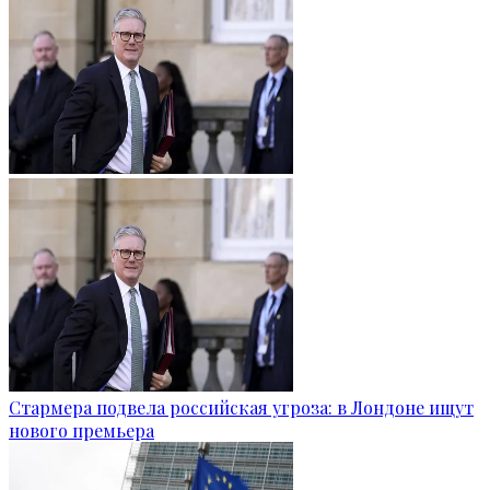
Стармера подвела российская угроза: в Лондоне ищут
нового премьера