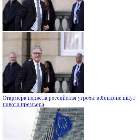
Стармера подвела российская угроза: в Лондоне ищут
нового премьера