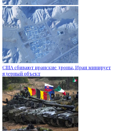
США сбивают иранские дроны, Иран минирует
ядерный объект