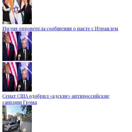
Индия опровергла сообщения о пакте с Израилем
Сенат США одобрил «адские» антироссийские
санкции Грэма