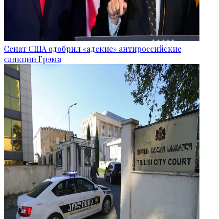
Сенат США одобрил «адские» антироссийские
санкции Грэма