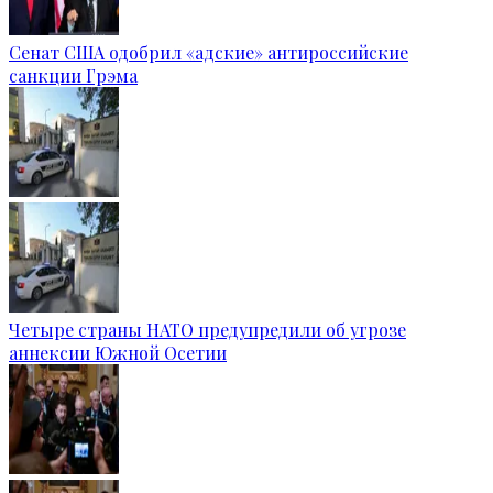
Сенат США одобрил «адские» антироссийские
санкции Грэма
Четыре страны НАТО предупредили об угрозе
аннексии Южной Осетии