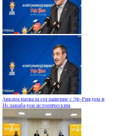
Анкара назвала соглашение с Эр-Риядом и
Исламабадом историческим