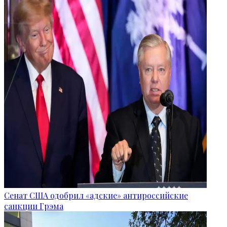
Сенат США одобрил «адские» антироссийские
санкции Грэма