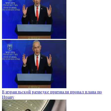
В израильской разведке признали провал плана по
Ирану