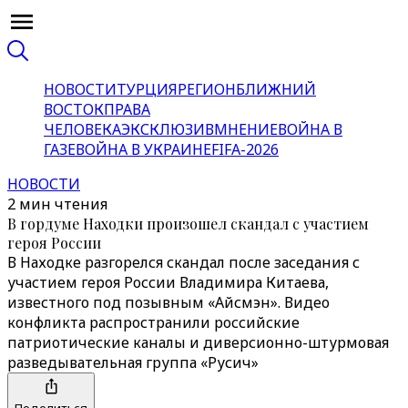
НОВОСТИ
ТУРЦИЯ
РЕГИОН
БЛИЖНИЙ
ВОСТОК
ПРАВА
ЧЕЛОВЕКА
ЭКСКЛЮЗИВ
МНЕНИЕ
ВОЙНА В
ГАЗЕ
ВОЙНА В УКРАИНЕ
FIFA-2026
НОВОСТИ
2 мин чтения
В гордуме Находки произошел скандал с участием
героя России
В Находке разгорелся скандал после заседания с
участием героя России Владимира Китаева,
известного под позывным «Айсмэн». Видео
конфликта распространили российские
патриотические каналы и диверсионно-штурмовая
разведывательная группа «Русич»