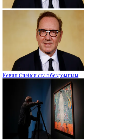
Кевин Спейси стал бездомным