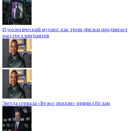
Идеологический мутант: как треш-фильм продвигает
расстрел мигрантов
Звезда сериала «Во все тяжкие» принял Ислам