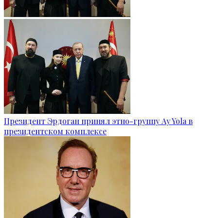
Президент Эрдоган принял этно-группу Ay Yola в
президентском комплексе