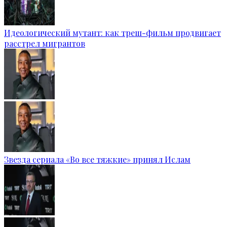
Идеологический мутант: как треш-фильм продвигает
расстрел мигрантов
Звезда сериала «Во все тяжкие» принял Ислам