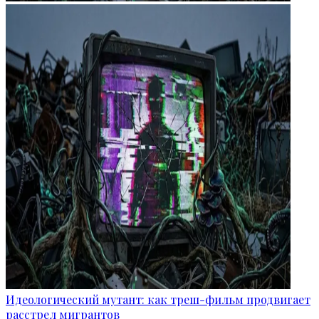
Идеологический мутант: как треш-фильм продвигает
расстрел мигрантов