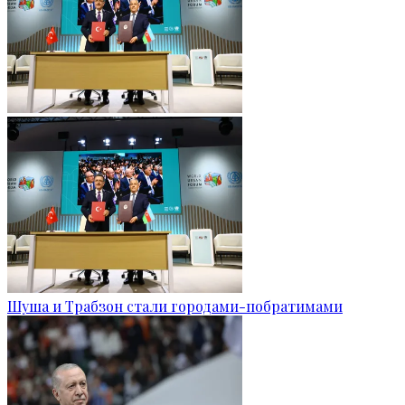
Шуша и Трабзон стали городами-побратимами