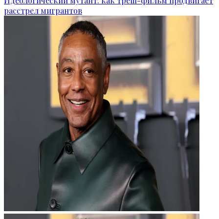
Идеологический мутант: как треш-фильм продвигает
расстрел мигрантов