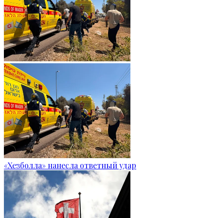
«Хезболла» нанесла ответный удар