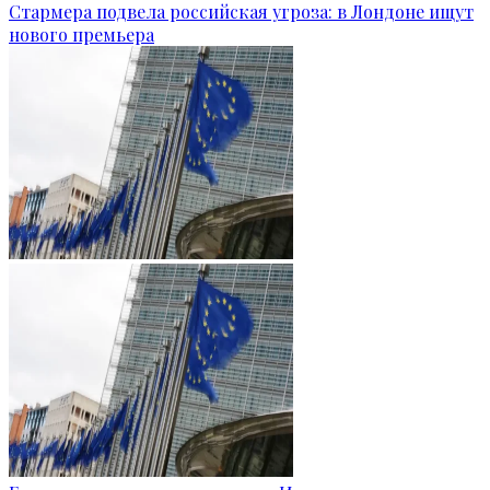
Стармера подвела российская угроза: в Лондоне ищут
нового премьера