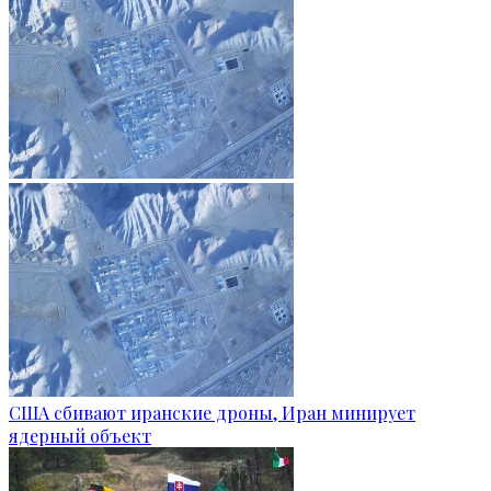
США сбивают иранские дроны, Иран минирует
ядерный объект