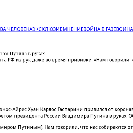
ВА ЧЕЛОВЕКА
ЭКСКЛЮЗИВ
МНЕНИЕ
ВОЙНА В ГАЗЕ
ВОЙНА
том Путина в руках
а РФ из рук даже во время прививки. «Нам говорили, ч
энос-Айрес Хуан Карлос Гаспарини привился от коронав
третом президента России Владимира Путина в руках. 
миром Путиным]. Нам говорили, что нас собираются отр