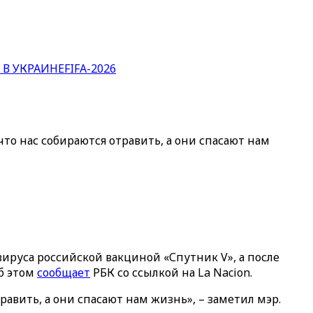
 В УКРАИНЕ
FIFA-2026
то нас собираются отравить, а они спасают нам
ируса российской вакциной «Спутник V», а после
Об этом
сообщает
РБК со ссылкой на La Nacion.
авить, а они спасают нам жизнь», – заметил мэр.