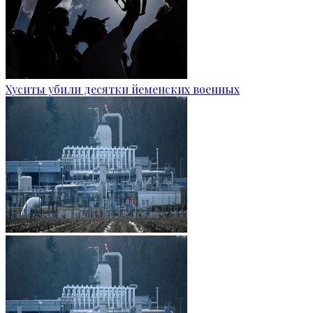
Хуситы убили десятки йеменских военных