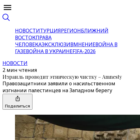
НОВОСТИ
ТУРЦИЯ
РЕГИОН
БЛИЖНИЙ
ВОСТОК
ПРАВА
ЧЕЛОВЕКА
ЭКСКЛЮЗИВ
МНЕНИЕ
ВОЙНА В
ГАЗЕ
ВОЙНА В УКРАИНЕ
FIFA-2026
НОВОСТИ
2 мин чтения
Израиль проводит этническую чистку – Amnesty
Правозащитники заявили о насильственном
изгнании палестинцев на Западном берегу
Поделиться