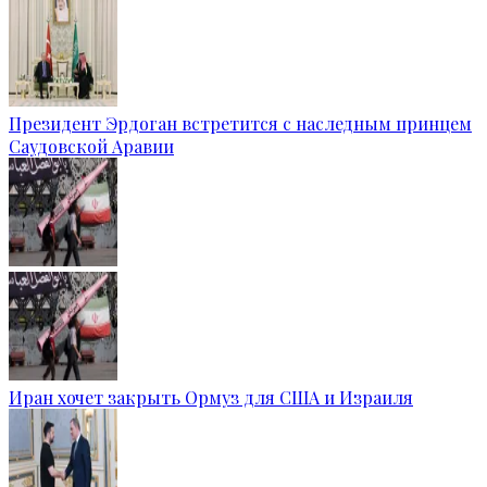
Президент Эрдоган встретится с наследным принцем
Саудовской Аравии
Иран хочет закрыть Ормуз для США и Израиля