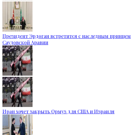
Президент Эрдоган встретится с наследным принцем
Саудовской Аравии
Иран хочет закрыть Ормуз для США и Израиля