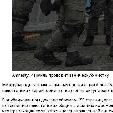
Amnesty: Израиль проводит этническую чистку
Международная правозащитная организация Amnesty I
палестинских территорий на незаконно оккупирован
В опубликованном докладе объемом 150 страниц орга
вытеснению палестинских общин, лишению их земель 
что происходящее является «целенаправленной аннек