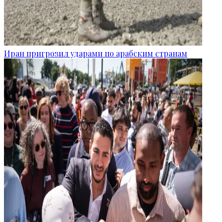
Иран пригрозил ударами по арабским странам