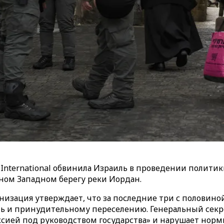
nternational обвинила Израиль в проведении политик
ном Западном берегу реки Иордан.
низация утверждает, что за последние три с половино
и принудительному переселению. Генеральный секретар
сией под руководством государства» и нарушает нор