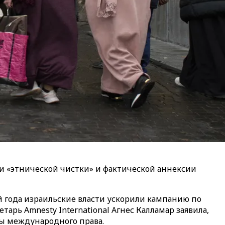
и «этнической чистки» и фактической аннексии
й года израильские власти ускорили кампанию по
ь Amnesty International Агнес Калламар заявила,
мы международного права.