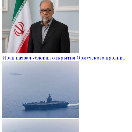
Иран назвал условия открытия Ормузского пролива