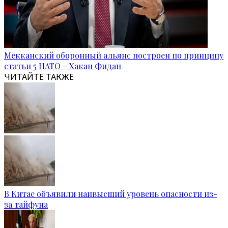
Мекканский оборонный альянс построен по принципу
статьи 5 НАТО – Хакан Фидан
ЧИТАЙТЕ ТАКЖЕ
В Китае объявили наивысший уровень опасности из-
за тайфуна