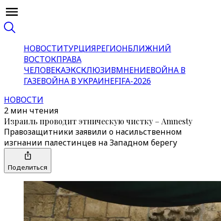
НОВОСТИ
ТУРЦИЯ
РЕГИОН
БЛИЖНИЙ
ВОСТОК
ПРАВА
ЧЕЛОВЕКА
ЭКСКЛЮЗИВ
МНЕНИЕ
ВОЙНА В
ГАЗЕ
ВОЙНА В УКРАИНЕ
FIFA-2026
НОВОСТИ
2 мин чтения
Израиль проводит этническую чистку – Amnesty
Правозащитники заявили о насильственном
изгнании палестинцев на Западном берегу
Поделиться