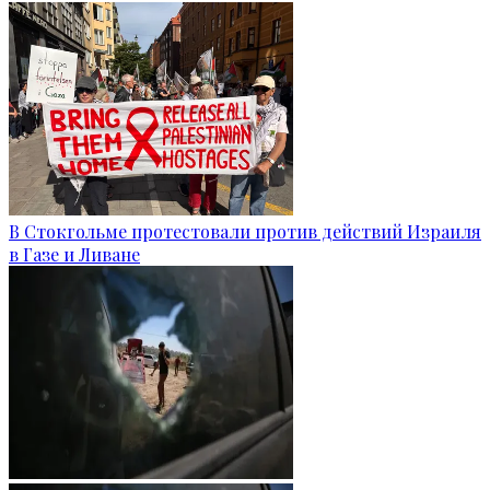
В Стокгольме протестовали против действий Израиля
в Газе и Ливане