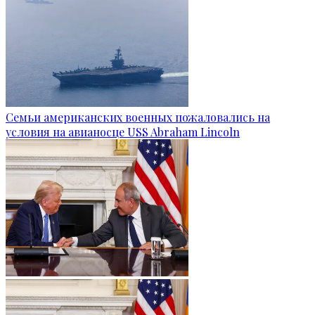
Семьи американских военных пожаловались на
условия на авианосце USS Abraham Lincoln