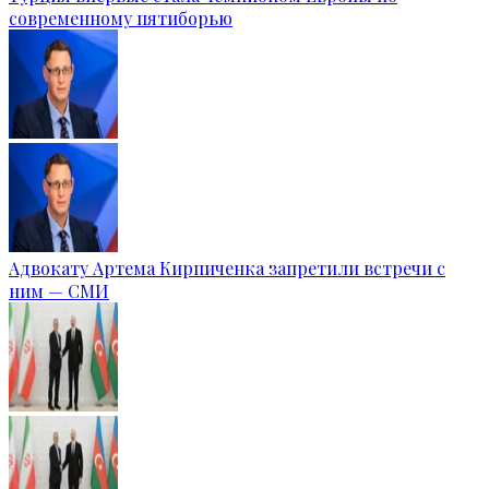
современному пятиборью
Адвокату Артема Кирпиченка запретили встречи с
ним — СМИ