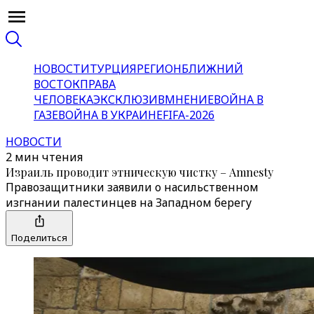
НОВОСТИ
ТУРЦИЯ
РЕГИОН
БЛИЖНИЙ
ВОСТОК
ПРАВА
ЧЕЛОВЕКА
ЭКСКЛЮЗИВ
МНЕНИЕ
ВОЙНА В
ГАЗЕ
ВОЙНА В УКРАИНЕ
FIFA-2026
НОВОСТИ
2 мин чтения
Израиль проводит этническую чистку – Amnesty
Правозащитники заявили о насильственном
изгнании палестинцев на Западном берегу
Поделиться