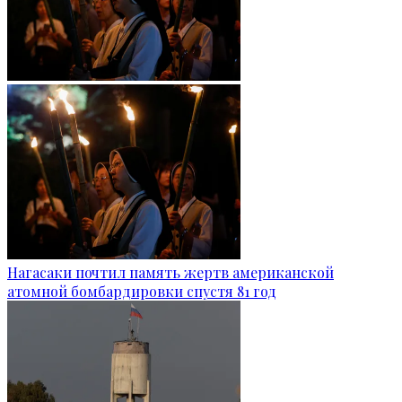
Нагасаки почтил память жертв американской
атомной бомбардировки спустя 81 год